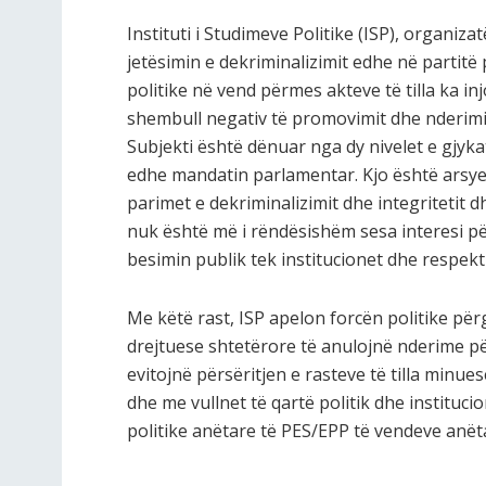
Instituti i Studimeve Politike (ISP), organiz
jetësimin e dekriminalizimit edhe në partitë
politike në vend përmes akteve të tilla ka in
shembull negativ të promovimit dhe nderimi
Subjekti është dënuar nga dy nivelet e gjy
edhe mandatin parlamentar. Kjo është arsye
parimet e dekriminalizimit dhe integritetit 
nuk është më i rëndësishëm sesa interesi pë
besimin publik tek institucionet dhe respekti
Me këtë rast, ISP apelon forcën politike për
drejtuese shtetërore të anulojnë nderime pë
evitojnë përsëritjen e rasteve të tilla minuese
dhe me vullnet të qartë politik dhe institucio
politike anëtare të PES/EPP të vendeve anët