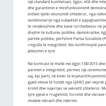
një standard kushtetues, ligjor, etik dhe int
dhe garantimin e mirëfunksionimit demokrat
entitet tjetër ekonomik shtetëror, nga ndik
vendimmarrje nga subjektet e papajtueshme m
të rëndësishme dhe kanë rol thelbësor në je
drejtim të kulturës politike, demokratike, li
partitë politike, përfshirë Partia Socialiste
rregulla të integritetit. Ato konfirmojnë par
jetësimin e tyre.
Në kontrast të thellë me ligjin 138/2015 dh
parimet e integritetit, përmes një ceremonie
saj, kjo parti, në emër të kryetarit/kryeminis
gjatë viteve të fundit nga GJKKO për veprat 
krimit dhe nxjerrjes së sekretit shtetëror. 
tyre pjesë e rrugëtimit, forcimit dhe vlerave të
modele vlerash dhe nderimi.