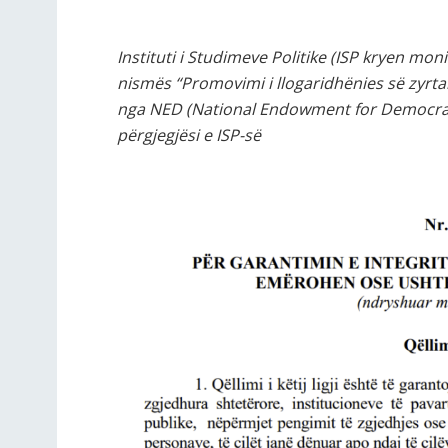
Instituti i Studimeve Politike (ISP kryen mon
nismës
“Promovimi i llogaridhënies së zyrta
nga NED (National Endowment for Democracy
përgjegjësi e ISP-së