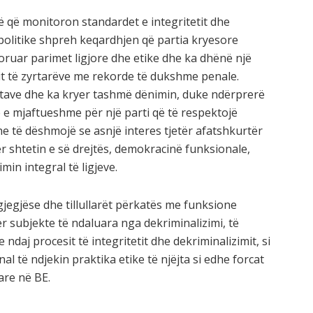
atë që monitoron standardet e integritetit dhe
 politike shpreh keqardhjen që partia kryesore
joruar parimet ligjore dhe etike dhe ka dhënë një
t të zyrtarëve me rekorde të dukshme penale.
katave dhe ka kryer tashmë dënimin, duke ndërprerë
 e mjaftueshme për një parti që të respektojë
dhe të dëshmojë se asnjë interes tjetër afatshkurtër
r shtetin e së drejtës, demokracinë funksionale,
min integral të ligjeve.
gjegjëse dhe tillullarët përkatës me funksione
r subjekte të ndaluara nga dekriminalizimi, të
 ndaj procesit të integritetit dhe dekriminalizimit, si
nal të ndjekin praktika etike të njëjta si edhe forcat
are në BE.