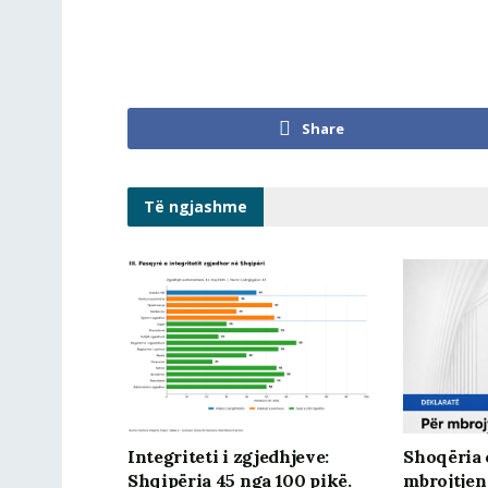
Share
Të ngjashme
Integriteti i zgjedhjeve:
Shoqëria c
Shqipëria 45 nga 100 pikë.
mbrojtjen