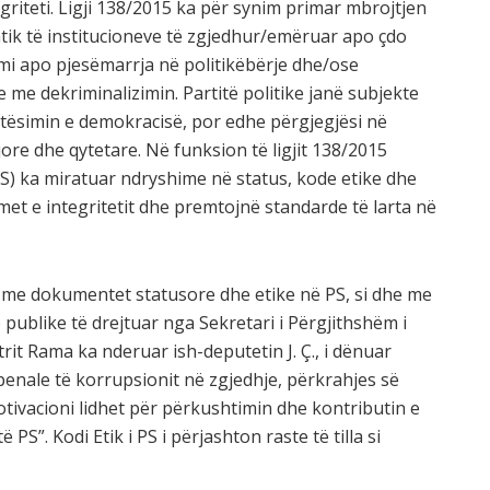
egriteti. Ligji 138/2015 ka për synim primar mbrojtjen
ik të institucioneve të zgjedhur/emëruar apo çdo
imi apo pjesëmarrja në politikëbërje dhe/ose
e dekriminalizimin. Partitë politike janë subjekte
tësimin e demokracisë, por edhe përgjegjësi në
gjore dhe qytetare. Në funksion të ligjit 138/2015
 (PS) ka miratuar ndryshime në status, kode etike dhe
imet e integritetit dhe premtojnë standarde të larta në
e me dokumentet statusore dhe etike në PS, si dhe me
 publike të drejtuar nga Sekretari i Përgjithshëm i
trit Rama ka nderuar ish-deputetin J. Ç., i dënuar
penale të korrupsionit në zgjedhje, përkrahjes së
Motivacioni lidhet për përkushtimin dhe kontributin e
 PS”. Kodi Etik i PS i përjashton raste të tilla si