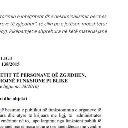
itorimin e integritetit dhe dekriminalizimit përmes
rëve të zgjedhur”, të cilin po e jetëson mbështetur
). Pikëpamjet e shprehura në këtë material janë