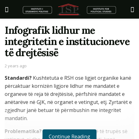
Infografik lidhur me
integritetin e institucioneve
të drejtësisë
2 years ago
Standardi?
Kushtetuta e RSH ose ligjet organike kanë
përcaktuar kornizën ligjore lidhur me mandatet e
organeve të reja të drejtësisë, përfshirë mandatet e
anëtarëve në GJK, në organet e vetingut, etj. Zyrtarët e
zgjedhur janë betuar të përmbushin me integritet
mandatin.
Problematika?
Kryetarja e GJK, anëtarë të trupës së
Continue Reading